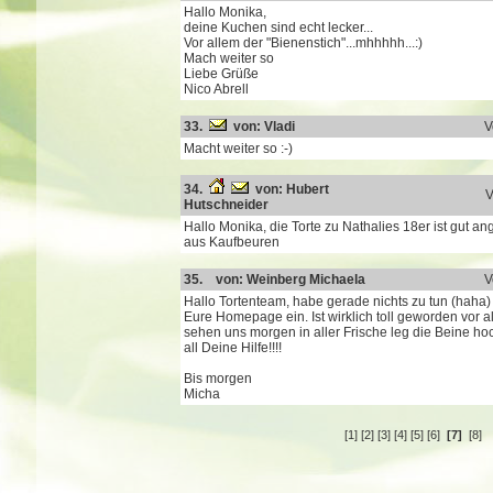
Hallo Monika,
deine Kuchen sind echt lecker...
Vor allem der "Bienenstich"...mhhhhh...:)
Mach weiter so
Liebe Grüße
Nico Abrell
33.
von: Vladi
V
Macht weiter so :-)
34.
von: Hubert
V
Hutschneider
Hallo Monika, die Torte zu Nathalies 18er ist gut 
aus Kaufbeuren
35. von: Weinberg Michaela
V
Hallo Tortenteam, habe gerade nichts zu tun (haha) 
Eure Homepage ein. Ist wirklich toll geworden vor all
sehen uns morgen in aller Frische leg die Beine ho
all Deine Hilfe!!!!
Bis morgen
Micha
[1]
[2]
[3]
[4]
[5]
[6]
[7]
[8]