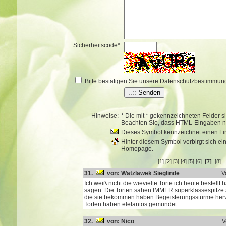
Sicherheitscode*:
Bitte bestätigen Sie unsere Datenschutzbestimmun
Hinweise:
* Die mit * gekennzeichneten Felder s
Beachten Sie, dass HTML-Eingaben ni
Dieses Symbol kennzeichnet einen Lin
Hinter diesem Symbol verbirgt sich ei
Homepage.
[1]
[2]
[3]
[4]
[5]
[6]
[7]
[8]
31.
von: Watzlawek Sieglinde
V
Ich weiß nicht die wievielte Torte ich heute bestellt
sagen: Die Torten sahen IMMER superklassespitz
die sie bekommen haben Begeisterungsstürme herv
Torten haben elefantös gemundet.
32.
von: Nico
V