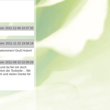
om: 2011-12-06 10:37:35
om: 2011-11-22 19:58:18
angekommen! Gruß Hubert
om: 2011-09-15 22:09:26
und da fiel mir doch
em die Testseite.... Wir
ch und vielen Danke für