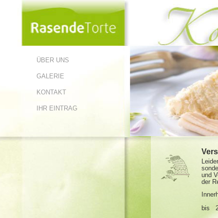
ÜBER UNS
GALERIE
KONTAKT
IHR EINTRAG
Vers
Leide
sonde
und V
der R
Inner
bis 2